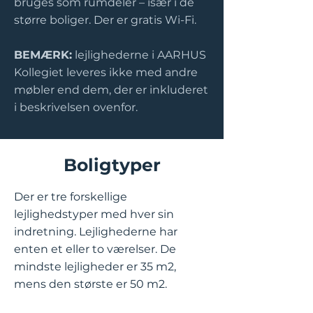
bruges som rumdeler – især i de
større boliger. Der er gratis Wi-Fi.
BEMÆRK:
lejlighederne i AARHUS
Kollegiet leveres ikke med andre
møbler end dem, der er inkluderet
i beskrivelsen ovenfor.
Boligtyper
Der er tre forskellige
lejlighedstyper med hver sin
indretning. Lejlighederne har
enten et eller to værelser. De
mindste lejligheder er 35 m2,
mens den største er 50 m2.