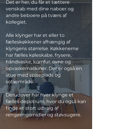
Det er her, du får et tættere
venskab med dine naboer og
andre beboere på tværs af
kollegiet.
Alle klynger har et eller to
fælleskøkkener afhængig af
klyngens størrelse. Køkkenerne
har fælles køleskabe, frysere,
håndvaske, komfur, ovne og
opvaskemaskiner. Der er også en
stue med spiseplads og
sofaområde.
Derudover har hver klynge et
fælles depotrum, hvor du også kan
finde et stort udvalg af
rengøringsmidler og støvsugere.