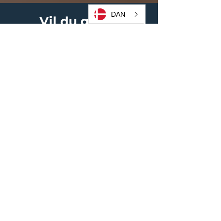
DAN
Vil du gerne
inspireres?
Se billeder af, hvordan andre
beboere har indrettet deres hjem
på vores
Instagram
-story under
punktet
"Værelser".